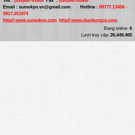
Tell :
(028)66741880
Fax :
(028)66741880
Email :
sumokyo.vn@gmail.com
Hotline :
09777.13456 -
0917.201974
http//:
www.sumokyo.com
http//:www.ducdungco.com
Đang online:
6
Lượt truy cập:
26,449,465