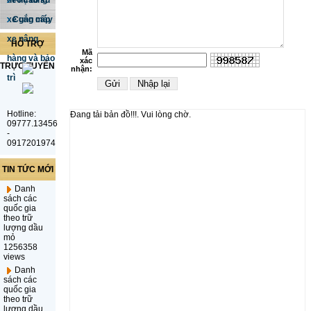
dẻo cao su
Phụ tùng
xe gắn máy
Cung cấp
xe nâng
HỖ TRỢ
Mã
hàng và bảo
xác
TRỰC TUYẾN
nhận:
trì
Hotline:
Đang tải bản đồ!!!. Vui lòng chờ.
09777.13456
-
0917201974
TIN TỨC MỚI
Danh
sách các
quốc gia
theo trữ
lượng dầu
mỏ
1256358
views
Danh
sách các
quốc gia
theo trữ
lượng dầu