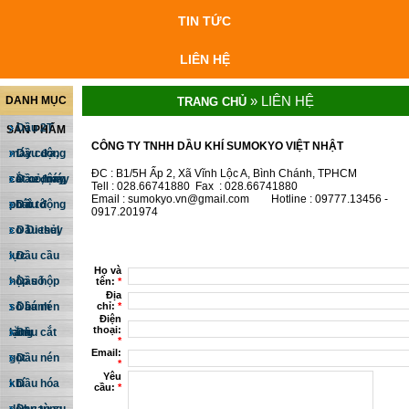
TIN TỨC
LIÊN HỆ
» LIÊN HỆ
DANH MỤC
TRANG CHỦ
Dầu 2T
SẢN PHẨM
CÔNG TY TNHH DẦU KHÍ SUMOKYO VIỆT NHẬT
máy cưa,
Dầu động
ĐC : B1/5H Ấp 2, Xã Vĩnh Lộc A, Bình Chánh, TPHCM
cắt cỏ, máy
cơ xe máy
Dầu động
Tell : 028.66741880 Fax : 028.66741880
Email : sumokyo.vn@gmail.com Hotline : 09777.13456 -
phát
cơ ô tô
Dầu động
0917.201974
cơ Diesel
Dầu thủy
lực
Dầu cầu
Họ và
hộp số
Dầu hộp
tên:
*
Địa
chỉ:
*
số bánh
Dầu nén
Điện
thoại:
răng
lạnh
Dầu cắt
*
Email:
gọt
Dầu nén
*
Yêu
khí
Dầu hóa
cầu:
*