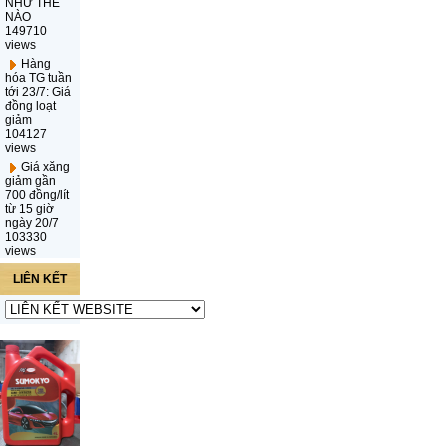
NHƯ THẾ
NÀO
149710
views
Hàng
hóa TG tuần
tới 23/7: Giá
đồng loạt
giảm
104127
views
Giá xăng
giảm gần
700 đồng/lít
từ 15 giờ
ngày 20/7
103330
views
LIÊN KẾT
WEBSITE