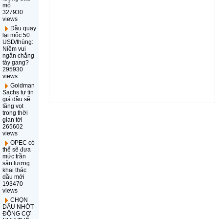
mỏ
327930
views
Dầu quay
lại mốc 50
USD/thùng:
Niềm vui
ngắn chẳng
tày gang?
295930
views
Goldman
Sachs tự tin
giá dầu sẽ
tăng vọt
trong thời
gian tới
265602
views
OPEC có
thể sẽ đưa
mức trần
sản lượng
khai thác
dầu mới
193470
views
CHỌN
DẦU NHỚT
ĐỘNG CƠ