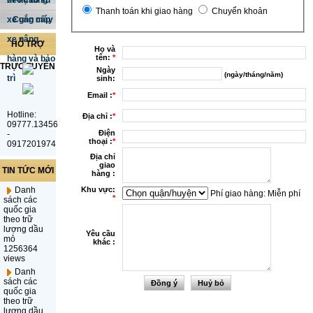
dẻo cao su
Phụ tùng
Thanh toán khi giao hàng
Chuyển khoản
xe gắn máy
Cung cấp
xe nâng
HỖ TRỢ
Họ và
tên:
*
hàng và bảo
TRỰC TUYẾN
Ngày
(ngày/tháng/năm)
trì
sinh:
Email :
*
Hotline:
Địa chỉ :
*
09777.13456
Điện
-
thoại :
*
0917201974
Địa chỉ
giao
TIN TỨC MỚI
hàng :
Khu vực:
Danh
Phí giao hàng:
Miễn phí
*
sách các
quốc gia
theo trữ
lượng dầu
Yêu cầu
mỏ
khác :
1256364
views
Danh
sách các
quốc gia
theo trữ
lượng dầu