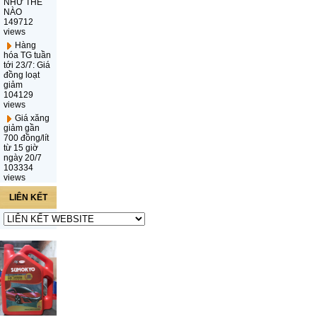
NHƯ THẾ
NÀO
149712
views
Hàng
hóa TG tuần
tới 23/7: Giá
đồng loạt
giảm
104129
views
Giá xăng
giảm gần
700 đồng/lít
từ 15 giờ
ngày 20/7
103334
views
LIÊN KẾT
WEBSITE