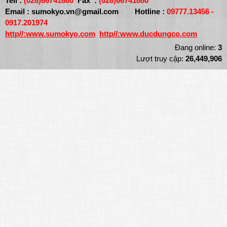
Tell :
(028)66741880
Fax :
(028)66741880
Email :
sumokyo.vn@gmail.com
Hotline :
09777.13456 -
0917.201974
http//:
www.sumokyo.com
http//:www.ducdungco.com
Đang online:
3
Lượt truy cập:
26,449,906