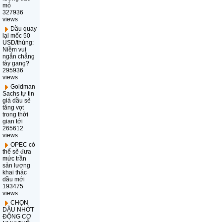
mỏ
327936
views
Dầu quay
lại mốc 50
USD/thùng:
Niềm vui
ngắn chẳng
tày gang?
295936
views
Goldman
Sachs tự tin
giá dầu sẽ
tăng vọt
trong thời
gian tới
265612
views
OPEC có
thể sẽ đưa
mức trần
sản lượng
khai thác
dầu mới
193475
views
CHỌN
DẦU NHỚT
ĐỘNG CƠ