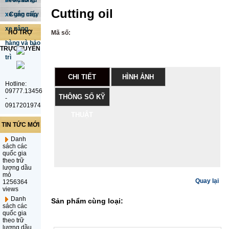
dẻo cao su
Phụ tùng
Cutting oil
xe gắn máy
Cung cấp
xe nâng
HỖ TRỢ
Mã số:
hàng và bảo
TRỰC TUYẾN
trì
CHI TIẾT
HÌNH ẢNH
Hotline:
09777.13456
THÔNG SỐ KỸ
-
0917201974
THUẬT
TIN TỨC MỚI
Danh
sách các
quốc gia
theo trữ
lượng dầu
mỏ
Quay lại
1256364
views
Danh
Sản phẩm cùng loại:
sách các
quốc gia
theo trữ
lượng dầu