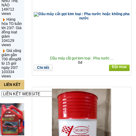
NHƯ THẾ
NÀO
149712
views
Hàng
hóa TG tuần
tới 23/7: Giá
đồng loạt
giảm
104129
views
Giá xăng
giảm gần
Dầu máy cắt gọt kim loại : Pha nước ...
700 đồng/lít
0đ
từ 15 giờ
Đặt mua
ngày 20/7
Chi tiết
103334
views
LIÊN KẾT
WEBSITE