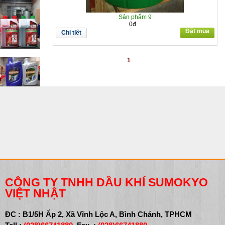
Sản phẩm 9
0đ
Đặt mua
Chi tiết
1
CÔNG TY TNHH DẦU KHÍ SUMOKYO
VIỆT NHẬT
ĐC : B1/5H Ấp 2, Xã Vĩnh Lộc A, Bình Chánh, TPHCM