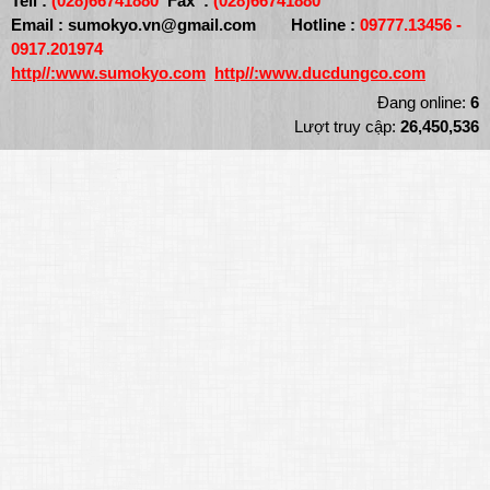
Tell :
(028)66741880
Fax :
(028)66741880
Email :
sumokyo.vn@gmail.com
Hotline :
09777.13456 -
0917.201974
http//:
www.sumokyo.com
http//:www.ducdungco.com
Đang online:
6
Lượt truy cập:
26,450,536