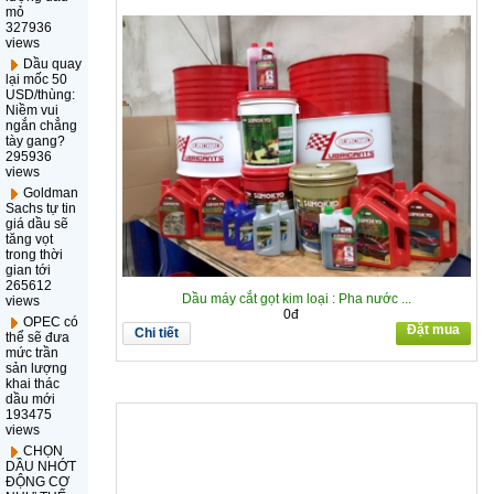
mỏ
327936
views
Dầu quay
lại mốc 50
USD/thùng:
Niềm vui
ngắn chẳng
tày gang?
295936
views
Goldman
Sachs tự tin
giá dầu sẽ
tăng vọt
trong thời
gian tới
265612
Dầu máy cắt gọt kim loại : Pha nước ...
views
0đ
OPEC có
Đặt mua
Chi tiết
thể sẽ đưa
mức trần
sản lượng
khai thác
dầu mới
193475
views
CHỌN
DẦU NHỚT
ĐỘNG CƠ